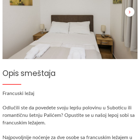
Opis smeštaja
Francuski ležaj
Odlučili ste da povedete svoju lepšu polovinu u Suboticu ili
romantičnu šetnju Palićem? Opustite se u našoj lepoj sobi sa
francuskim ležajem.
Najpovoljnije noćenje za dve osobe sa francuskim ležajem u