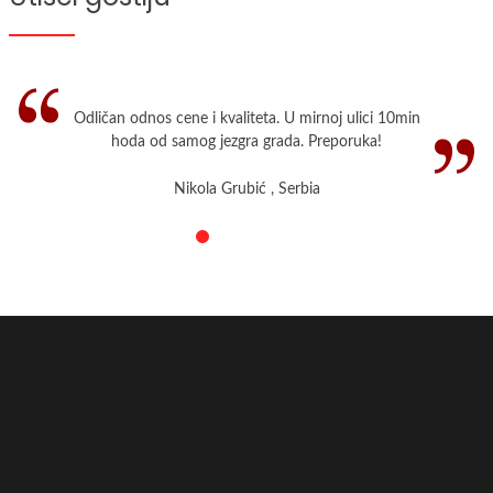
od
4300
RSD
Odličan odnos cene i kvaliteta. U mirnoj ulici 10min
hoda od samog jezgra grada. Preporuka!
Nikola Grubić , Serbia
Po
osobi
Pošaljite
upit
Ukoliko
imate
nedoumica
ili
želite
da