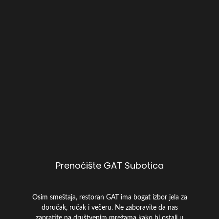
rezervišete
više
soba:
Pošaljite
pitanje
Prenoćište GAT Subotica
Osim smeštaja, restoran GAT ima bogat izbor jela za
doručak, ručak i večeru. Ne zaboravite da nas
zapratite na društvenim mrežama kako bi ostali u