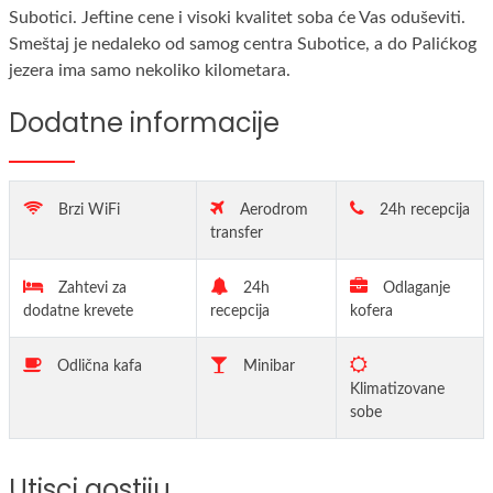
Subotici. Jeftine cene i visoki kvalitet soba će Vas oduševiti.
Smeštaj je nedaleko od samog centra Subotice, a do Palićkog
jezera ima samo nekoliko kilometara.
Dodatne informacije
Brzi WiFi
Aerodrom
24h recepcija
transfer
Zahtevi za
24h
Odlaganje
dodatne krevete
recepcija
kofera
Odlična kafa
Minibar
Klimatizovane
sobe
Utisci gostiju
Soba