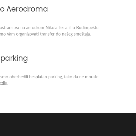
 do Aerodroma
inostranstva na aerodrom Nikola Tesla ili u Budimpeštu
emo Vam organizovati transfer do našeg smeštaja.
 parking
smo obezbedili besplatan parking, tako da ne morate
zilu.