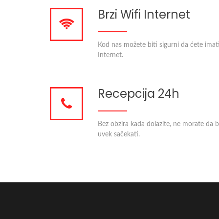
Brzi Wifi Internet
Kod nas možete biti sigurni da ćete imat
Internet.
Recepcija 24h
Bez obzira kada dolazite, ne morate da b
uvek sačekati.