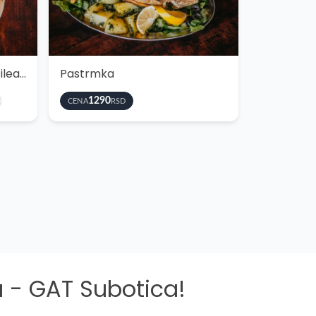
Bečka šnicla (od pilećeg filea ili svinjska)
Pastrmka
1290
CENA
RSD
 - GAT Subotica!