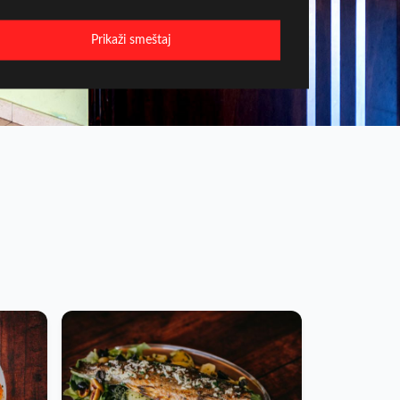
Prikaži smeštaj