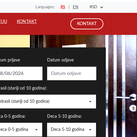
RSD
Languages:
RS
|
EN
TIJU
KONTAKT
KONTAKT
um prijave
Datum odjave
asli (stariji od 10 godina):
drasli (stariji od 10 godina)
a 0-5 godina:
Deca 5-10 godina:
eca 0-5 godina
Deca 5-10 godina