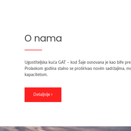
O nama
Ugostiteljska kuća GAT – kod Šaje osnovana je kao bife pre 
Prolaskom godina stalno se proširivao novim sadržajima, m
kapacitetom.
Detaljnije