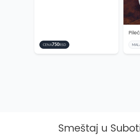
750
CENA
RSD
MAL
Smeštaj u Subot