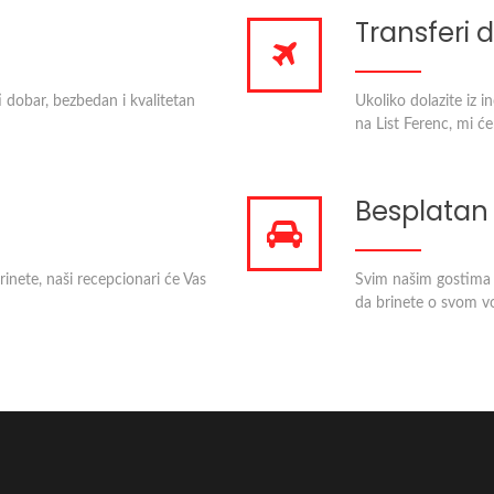
Transferi
i dobar, bezbedan i kvalitetan
Ukoliko dolazite iz 
na List Ferenc, mi ć
Besplatan
rinete, naši recepcionari će Vas
Svim našim gostima 
da brinete o svom vo