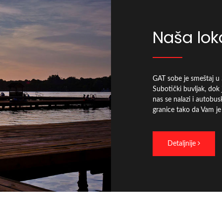
Naša lok
GAT sobe je smeštaj u S
Subotički buvljak, dok
nas se nalazi i autobus
granice tako da Vam je 
Detaljnije