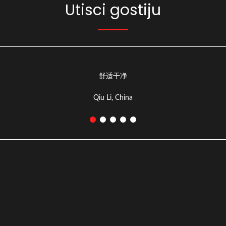
Utisci gostiju
舒适干净
Qiu Li, China