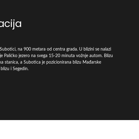
acija
ubotici, na 900 metara od centra grada. U blizini se nalazi
 je Palićko jezero na svega 15-20 minuta vožnje autom. Blizu
ka stanica, a Subotica je pozicionirana blizu Mađarske
blizu i Segedin.