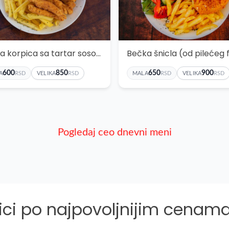
Pileća korpica sa tartar sosom
600
850
650
900
A
RSD
VELIKA
RSD
MALA
RSD
VELIKA
RSD
Pogledaj ceo dnevni meni
ici po najpovoljnijim cenama