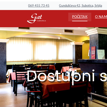
Gundulićeva 42, Subotica, Srbija
069 455 73 45
POČETAK
O NAM
Dostupni 