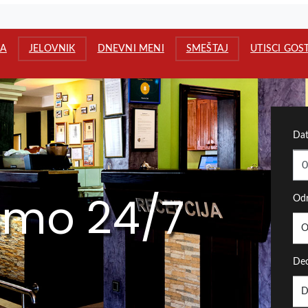
A
JELOVNIK
DNEVNI MENI
SMEŠTAJ
UTISCI GOS
Dat
smo 24/7
Odr
O
Dec
D