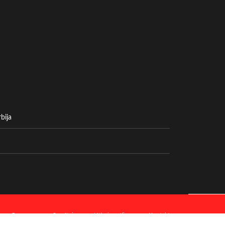
bija
O nama
Smeštaj
Utisci gostiju
Kontakt