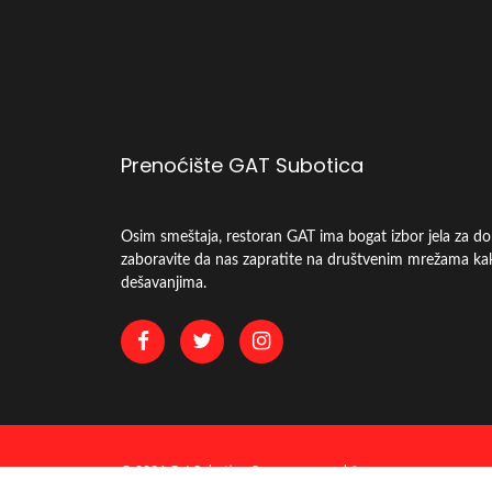
Prenoćište GAT Subotica
Osim smeštaja, restoran GAT ima bogat izbor jela za do
zaboravite da nas zapratite na društvenim mrežama kak
dešavanjima.
© 2026 Gat Subotica. Sva prava su zadržana.
Ovaj sajt koristi kolačiće