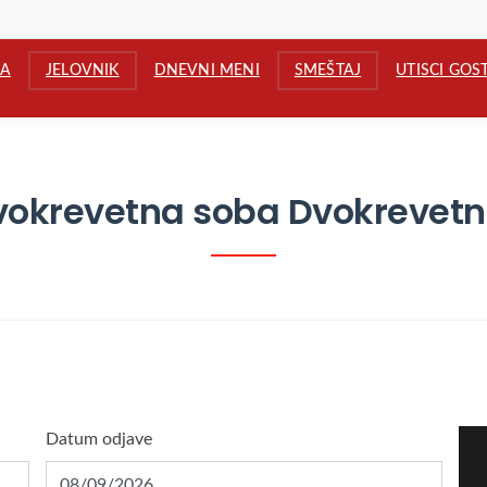
A
JELOVNIK
DNEVNI MENI
SMEŠTAJ
UTISCI GOS
 Dvokrevetna soba Dvokrevetn
Datum odjave