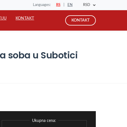
RSD
Languages:
RS
|
EN
TIJU
KONTAKT
KONTAKT
a soba u Subotici
Ukupna cena: