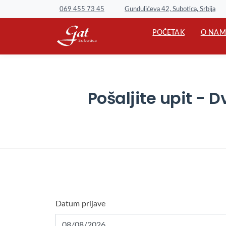
Gundulićeva 42, Subotica, Srbija
069 455 73 45
POČETAK
O NAM
Pošaljite upit -
Datum prijave