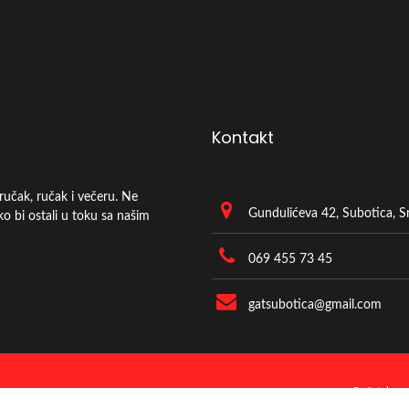
Kontakt
ručak, ručak i večeru. Ne
Gundulićeva 42, Subotica, Sr
o bi ostali u toku sa našim
069 455 73 45
gatsubotica@gmail.com
Početak